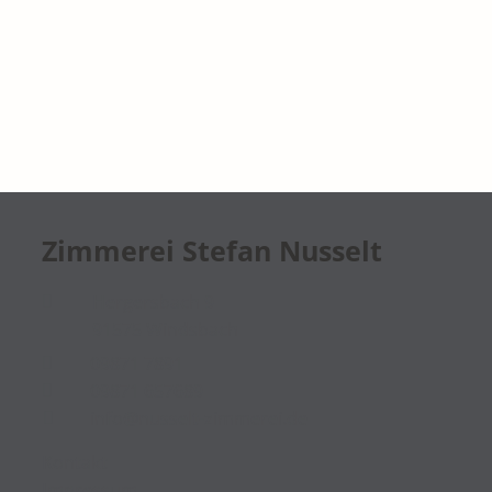
Zimmerei Stefan Nusselt

Hergersbach 9
91575 Windsbach

09871 7891

09871 657689

info@nusselt-zimmerei.de
Kontakt
Impressum