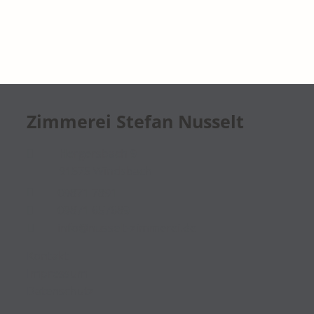
Zimmerei Stefan Nusselt

Hergersbach 9
91575 Windsbach

09871 7891

09871 657689

info@nusselt-zimmerei.de
Kontakt
Impressum
Datenschutz